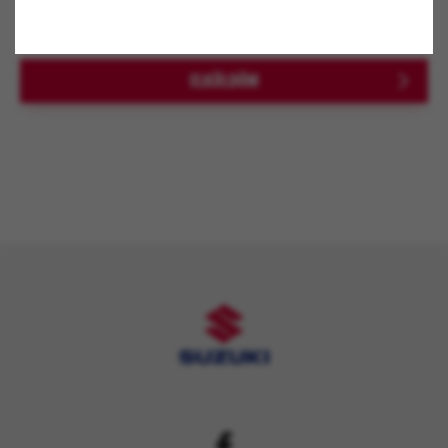
A *-al jelölt mezők kitöltése kötelező!
ELKÜLDÖM