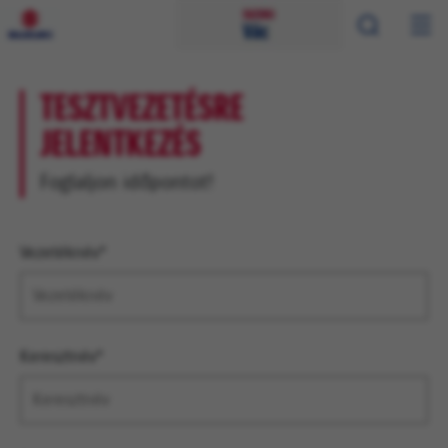
TESZTVEZETÉSRE
JELENTKEZÉS
Foglaljon időpontot!
Vezetéknév*
Keresztnév*