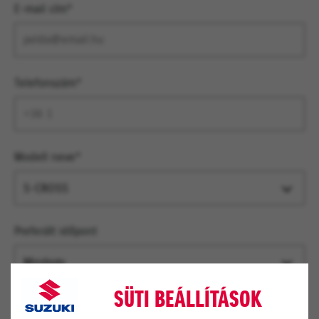
E-mail cím*
Telefonszám*
Modell neve*
S-CROSS
Preferált időpont
Mindegy
SÜTI BEÁLLÍTÁSOK
Kapcsolatfelvétel módja?*