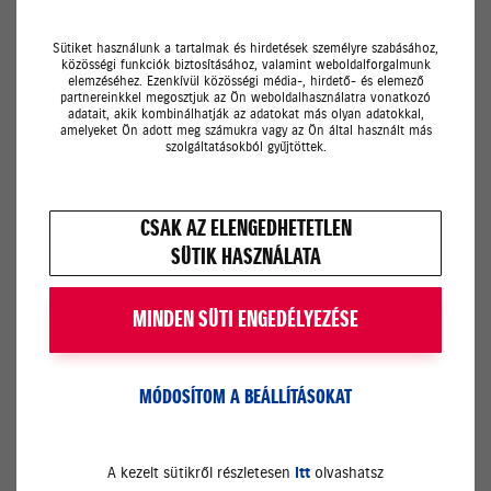
Telefonhívás
Sütiket használunk a tartalmak és hirdetések személyre szabásához,
közösségi funkciók biztosításához, valamint weboldalforgalmunk
SMS
elemzéséhez. Ezenkívül közösségi média-, hirdető- és elemező
partnereinkkel megosztjuk az Ön weboldalhasználatra vonatkozó
adatait, akik kombinálhatják az adatokat más olyan adatokkal,
E-mail
amelyeket Ön adott meg számukra vagy az Ön által használt más
szolgáltatásokból gyűjtöttek.
Megjegyzés
CSAK AZ ELENGEDHETETLEN
SÜTIK HASZNÁLATA
MINDEN SÜTI ENGEDÉLYEZÉSE
MÓDOSÍTOM A BEÁLLÍTÁSOKAT
Az
adatkezelési tájékoztatót
elolvastam és annak
tartalmát elfogadom.
A kezelt sütikről részletesen
itt
olvashatsz