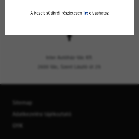
A kezelt sütikről részletesen
itt
olvashatsz
Inter Autóház-Vác Kft.
2600 Vác, Szent László út 29.
Sitemap
Adatkezelési tájékoztató
GYIK