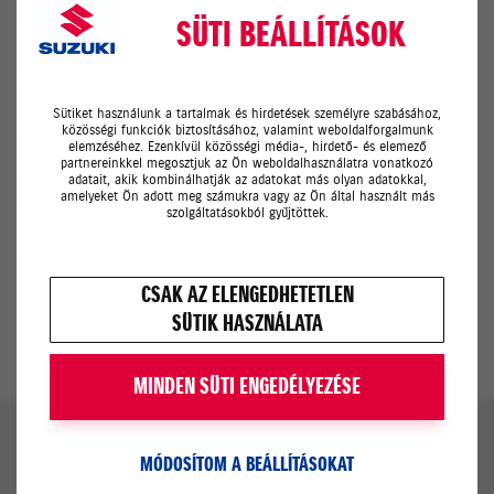
SÜTI BEÁLLÍTÁSOK
Flotta
Modellek
Sütiket használunk a tartalmak és hirdetések személyre szabásához,
Ajánlataink
közösségi funkciók biztosításához, valamint weboldalforgalmunk
elemzéséhez. Ezenkívül közösségi média-, hirdető- és elemező
partnereinkkel megosztjuk az Ön weboldalhasználatra vonatkozó
Rólunk
adatait, akik kombinálhatják az adatokat más olyan adatokkal,
amelyeket Ön adott meg számukra vagy az Ön által használt más
szolgáltatásokból gyűjtöttek.
VISSZA AZ OLDAL TETEJÉRE
CSAK AZ ELENGEDHETETLEN
SÜTIK HASZNÁLATA
MINDEN SÜTI ENGEDÉLYEZÉSE
MÓDOSÍTOM A BEÁLLÍTÁSOKAT