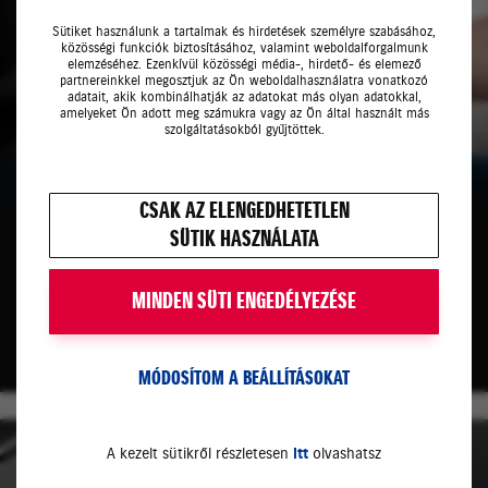
Sütiket használunk a tartalmak és hirdetések személyre szabásához,
közösségi funkciók biztosításához, valamint weboldalforgalmunk
elemzéséhez. Ezenkívül közösségi média-, hirdető- és elemező
partnereinkkel megosztjuk az Ön weboldalhasználatra vonatkozó
adatait, akik kombinálhatják az adatokat más olyan adatokkal,
amelyeket Ön adott meg számukra vagy az Ön által használt más
szolgáltatásokból gyűjtöttek.
TESZTVEZETÉS
CSAK AZ ELENGEDHETETLEN
Próbálja ki legújabb modelljeinket!
SÜTIK HASZNÁLATA
Írjon nekünk, egyeztessünk időpontot és tapasztalja meg,
hogy milyen egy új Suzuki modellt vezetni!
MINDEN SÜTI ENGEDÉLYEZÉSE
ÉRDEKEL
MÓDOSÍTOM A BEÁLLÍTÁSOKAT
A kezelt sütikről részletesen
itt
olvashatsz